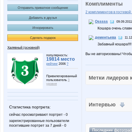
Комплименты
Отправить приватное сообщение
2 комплиментов в гостевой 
Добавить в друзья
Osssss
09.09.2011
Игнорировать
Кошара очень славный 
дементьева
11.1
Сделать подарок
Забавный кошара!!!!
Халявный (основной)
Вы не авторизованы! Чтоб
популярность:
19814 место
рейтинг
2006
?
Привилегированный
Метки лидеров
пользователь
3
уровня
Интервью
Статистика портрета:
сейчас просматривают портрет - 0
зарегистрированные пользователи
посетившие портрет за 7 дней - 0
Последние
фотогра